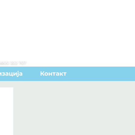
0800 353 707
зација
Контакт