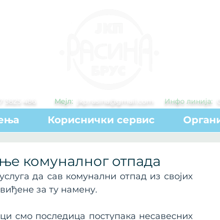
7 3825 486
Мејл:
jkp.rasina@gmail.com
Инфо линија:
ења
Кориснички сервис
Органи
ање комуналног отпада
слуга да сав комунални отпад из својих 
виђене за ту намену.
ци смо последица поступака несавесних 