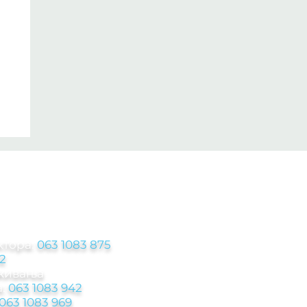
ЦИЈЕ
ктора:
063 1083 875
2
аживања
:
063 1083 942
063 1083 969