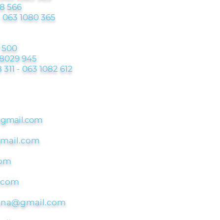
8 566
-
063 1080 365
 500
 8029 945
 311 - 063 1082 612
@
gmail.com
gmail.com
com
.com
asina@gmail.com