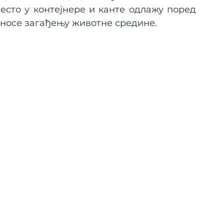
есто у контејнере и канте одлажу поред 
иносе загађењу животне средине.