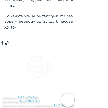
завршетку радова на санацији 
квара.
Поменуте улице ће такође бити без 
воде у периоду од 22 до 6 часова 
ујутру.
КОНТАКТ
ИНФОРМАЦИЈЕ
Телефон:
037 3825 486
Директор:
063 1082 503
Заменик техничког директора:
063 1083 875