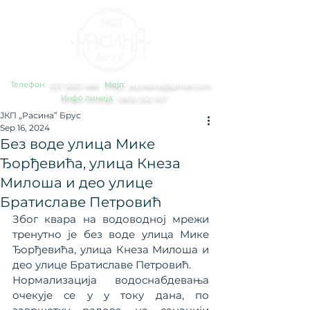
Телефон:
0
37 3825 486
Мејл:
jkp.rasina@gmail.com
Инфо линија:
0800 353 707
ЈКП „Расина” Брус
Sep 16, 2024
Без воде улицa Мике
Ђорђевића, улицa Кнеза
Милоша и део улице
Братиславе Петровић
Због квара на водоводној мрежи 
тренутно је без воде улица Мике 
Ђорђевића, улица Кнеза Милоша и 
део улице Братиславе Петровић.
Нормализација водоснабдевања 
очекује се у у току дана, по 