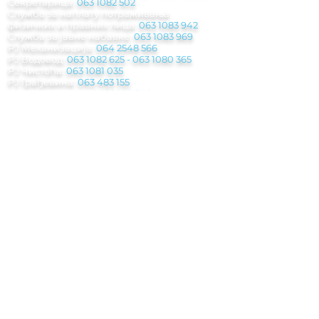
Секретарица:
063 1082 502
Служба за наплату потраживања
физичких и правних лица:
063 1083 942
Служба за јавне набавке:
063 1083 969
РЈ Механизација:
064 2548 566
РЈ Водовод:
063 1082 625
-
063 1080 365
РЈ Чистоћа:
063 1081 035
РЈ Грађевина:
063 483 155
Паркинг служба
:
063 1082 500
Инкасантска служба:
063 8029 945
Погребна служба:
062 208 311 - 063 1082
612
Мејл:
jkp.rasina@gmail.com
Рачуноводствo:
racunovodstvo.jkprasina@
gmail.com
Правна служба:
pravnasluzba.jkprasina@gmail.com
Обрачунска служба:
obracunkom.usl@gmail.com
Набавна служба:
nabavka.jkprasina@gmail.com
Паркинг служба:​
parkingreklamacije.jkprasina@gmail.com
Рекламације:​
reklamacije.jkprasina@gmail.com
Адреса:
Краља Петра Првог 8A, 37220 Брус