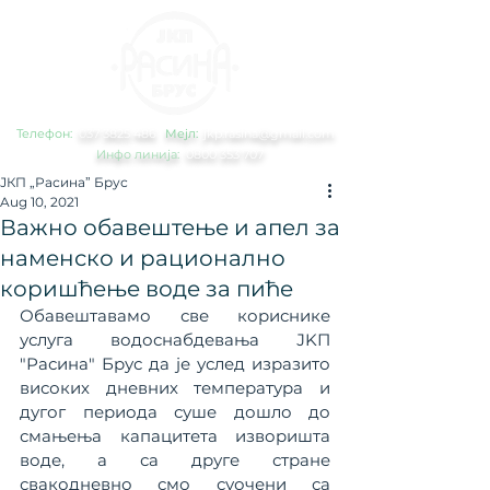
Телефон:
0
37 3825 486
Мејл:
jkp.rasina@gmail.com
Инфо линија:
0800 353 707
ЈКП „Расина” Брус
Aug 10, 2021
Важно обавештење и апел за
наменско и рационално
коришћење воде за пиће
Обавештавамо све кориснике 
услуга водоснабдевања ЈKП 
"Расина" Брус да је услед изразито 
високих дневних температура и 
дугог периода суше дошло до 
смањења капацитета изворишта 
воде, а са друге стране 
свакодневно смо суочени са 