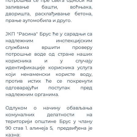
потрошња се пре свега односи на 
заливање башти, воћњака, 
дворишта, расхлађивање бетона, 
прање аутомобила и друго.
ЈКП "Расина" Брус ће у сарадњи са 
надлежним инспекцијским 
службама вршити проверу 
потрошње воде од стране наших 
корисника и у случају  
идентификације корисника услуга 
који ненаменски користе воду, 
против истих ће се покренути 
одговарајући поступак пред 
надлежним органима.
Одлуком о начину обављања 
комуналних делатности на 
територији општине Брус у члану 
90 став 1. алинеја 5,  предвиђена је 
казна: