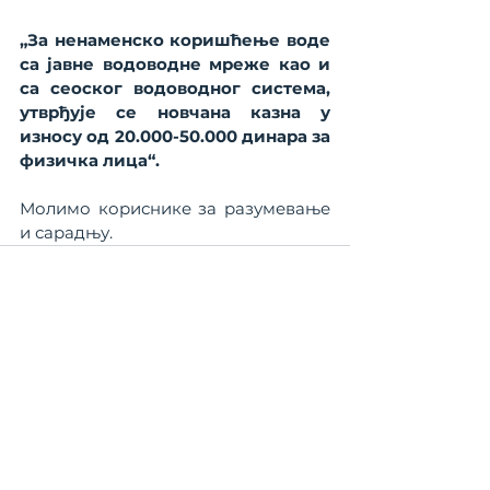
„За ненаменско коришћење воде 
са јавне водоводне мреже као и 
са сеоског водоводног система, 
утврђује се новчана казна у 
износу од 20.000-50.000 динара за 
физичка лица“.
Молимо кориснике за разумевање 
и сарадњу.
КОНТАКТ