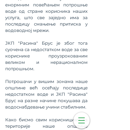
енормним повећањем потрошње 
воде од стране корисника наших 
услуга, што све заједно има за 
последицу смањење притиска у 
водоводној мрежи.
ЈКП "Расина" Брус је због тога 
суочена са недостатком воде за све 
кориснике проузрокованим 
великом и нерационалном 
потрошњом.
Потрошачи у вишим зонама наше 
општине већ осећају последице 
недостатком воде и ЈКП "Расина" 
Брус на разне начине покушава да 
водоснабдевање учини стабилним. 
Како бисмо свим корисницима са 
територије наше општине 