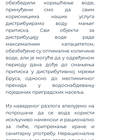
обезбедили коришћење воде, 
принуђени смо да свим 
корисницима наших услуга 
дистрибуирамо воду мањег 
притиска. Сви објекти за 
дистрибуцију воде раде 
максималним капацитетом, 
обезбеђене су оптималне количине 
воде, али је могуће да у одређеном 
периоду дана дође до смањења 
притиска у дистрибутивној мрежи 
Бруса, односно до местимичног 
прекида у водоснабдевању 
појединих приградских насеља.
Из наведеног разлога апелујемо на 
потрошаче да се вода користи 
искључиво наменски и рационално 
за пиће, припремање хране и 
санитарну употребу. Нерационална 