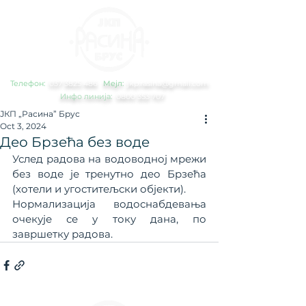
Телефон:
0
37 3825 486
Мејл:
jkp.rasina@gmail.com
Инфо линија:
0800 353 707
ЈКП „Расина” Брус
Oct 3, 2024
Део Брзећа без воде
Услед радова на водоводној мрежи 
без воде је тренутно део Брзећа 
(хотели и угоститељски објекти).
Нормализација водоснабдевања 
очекује се у току дана, по 
завршетку радова.