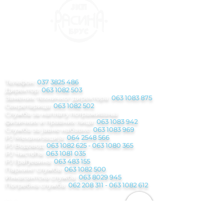
КОНТАКТ
ИНФОРМАЦИЈЕ
Телефон:
037 3825 486
Директор:
063 1082 503
Заменик техничког директора:
063 1083 875
Секретарица:
063 1082 502
Служба за наплату потраживања
физичких и правних лица:
063 1083 942
Служба за јавне набавке:
063 1083 969
РЈ Механизација:
064 2548 566
РЈ Водовод:
063 1082 625
-
063 1080 365
РЈ Чистоћа:
063 1081 035
РЈ Грађевина:
063 483 155
Паркинг служба
:
063 1082 500
Инкасантска служба:
063 8029 945
Погребна служба:
062 208 311 - 063 1082
612
Мејл:
jkp.rasina@gmail.com
Рачуноводствo: