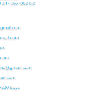
 311 - 063 1082 612
@
gmail.com
gmail.com
com
.com
asina@gmail.com
ail.com
7220 Брус
 Брус