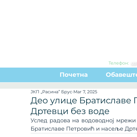
Телефон:
0
3
Почетна
Обавешт
ЈКП „Расина” Брус
Mar 7, 2025
Део улице Братиславе 
Дртевци без воде
Услед радова на водоводној мрежи 
Братиславе Петровић и насеље Дрт