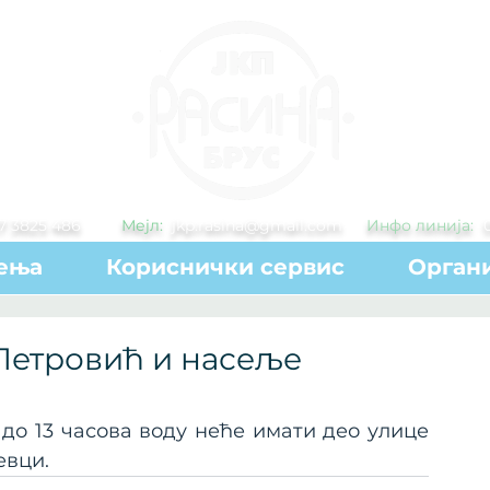
7 3825 486
Мејл:
jkp.rasina@gmail.com
Инфо линија:
ења
Кориснички сервис
Органи
Петровић и насеље
до 13 часова воду неће имати део улице 
евци.