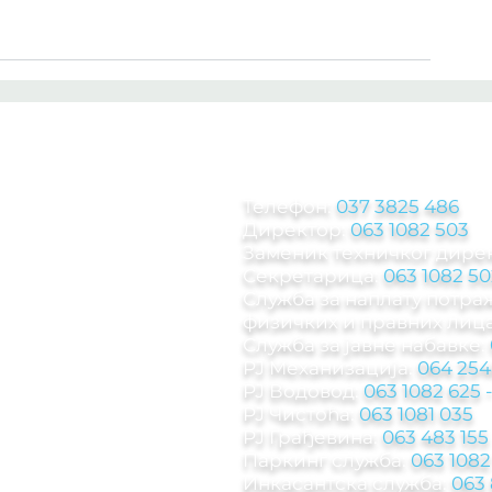
КОНТАКТ ИНФОРМА
Телефон:
037 3825 486
Директор:
063 1082 503
Заменик техничког дире
Секретарица:
063 1082 50
Служба за наплату потр
физичких и правних лица
Служба за јавне набавке:
РЈ Механизација:
064 254
РЈ Водовод:
063 1082 625
РЈ Чистоћа:
063 1081 035
РЈ Грађевина:
063 483 155
Паркинг служба
:
063 1082
Инкасантска служба:
063