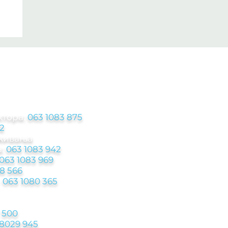
ЦИЈЕ
ктора:
063 1083 875
2
аживања
:
063 1083 942
063 1083 969
8 566
-
063 1080 365
 500
 8029 945