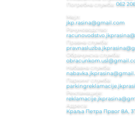
Погребна служба:
062 208
Мејл:
jkp.rasina@gmail.com
Рачуноводствo:
racunovodstvo.jkprasina
Правна служба:
pravnasluzba.jkprasina@
Обрачунска служба:
obracunkom.usl@gmail.
Набавна служба:
nabavka.jkprasina@gmail
Паркинг служба:​
parkingreklamacije.jkpr
Рекламације:​
reklamacije.jkprasina@gm
Адреса:
Краља Петра Првог 8A, 3
© 2021 Јавно комунално предузеће Расина