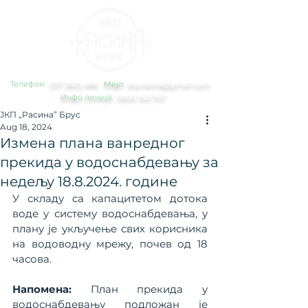
Телефон:
0
37 3825 486
Мејл:
jkp.rasina@gmail.com
Инфо линија:
0800 353 707
ЈКП „Расина” Брус
Aug 18, 2024
Измена плана ванредног
прекида у водоснабдевању за
недељу 18.8.2024. године
У складу са капацитетом дотока 
воде у систему водоснабдевања, у 
плану је укључење свих корисника 
на водоводну мрежу, почев од 18 
часова.
Напомена: 
План прекида у 
водоснабдевању подложан је 