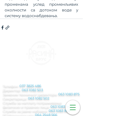
променама услед променљивих 
околности са дотоком воде у 
систему водоснабдевања.
КОНТАКТ
ИНФОРМАЦИЈЕ
Телефон:
037 3825 486
Директор:
063 1082 503
Заменик техничког директора:
063 1083 875
Секретарица:
063 1082 502
Служба за наплату потраживања
физичких и правних лица:
063 1083 942
Служба за јавне набавке:
063 1083 969
РЈ Механизација:
064 2548 566