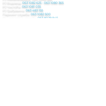
РЈ Водовод:
063 1082 625
-
063 1080 365
РЈ Чистоћа:
063 1081 035
РЈ Грађевина:
063 483 155
Паркинг служба
:
063 1082 500
Инкасантска служба:
063 8029 945
Погребна служба:
062 208 311 - 063 1082
612
Мејл:
jkp.rasina@gmail.com
Рачуноводствo:
racunovodstvo.jkprasina@
gmail.com
Правна служба:
pravnasluzba.jkprasina@gmail.com
Обрачунска служба:
obracunkom.usl@gmail.com
Набавна служба:
nabavka.jkprasina@gmail.com
Паркинг служба:​
parkingreklamacije.jkprasina@gmail.com
Рекламације:​
reklamacije.jkprasina@gmail.com
Адреса:
Краља Петра Првог 8A, 37220 Брус
© 2021 Јавно комунално предузеће Расина Брус