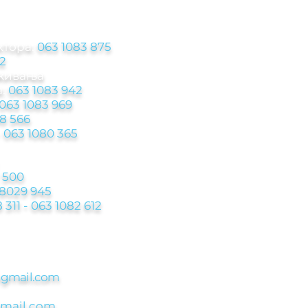
ктора:
063 1083 875
2
аживања
:
063 1083 942
063 1083 969
8 566
-
063 1080 365
 500
 8029 945
 311 - 063 1082 612
@
gmail.com
gmail.com