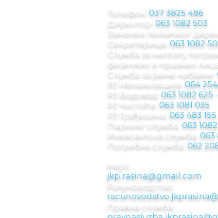
Телефон:
037 3825 486
Директор:
063 1082 503
Заменик техничког дире
Секретарица:
063 1082 50
Служба за наплату потр
физичких и правних лица
Служба за јавне набавке:
РЈ Механизација:
064 254
РЈ Водовод:
063 1082 625
РЈ Чистоћа:
063 1081 035
РЈ Грађевина:
063 483 155
Паркинг служба
:
063 1082
Инкасантска служба:
063
Погребна служба:
062 208
Мејл:
jkp.rasina@gmail.com
Рачуноводствo:
racunovodstvo.jkprasina
Правна служба:
pravnasluzba.jkprasina@