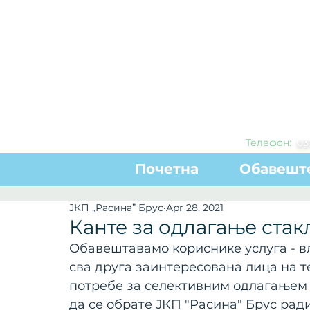
Телефон:
0
3
Почетна
Обавешт
ЈКП „Расина” Брус
Apr 28, 2021
Канте за одлагање стак
Обавештавамо кориснике услуга - вл
сва друга заинтересована лица на т
потребе за селективним одлагањем 
да се обрате ЈКП "Расина" Брус рад