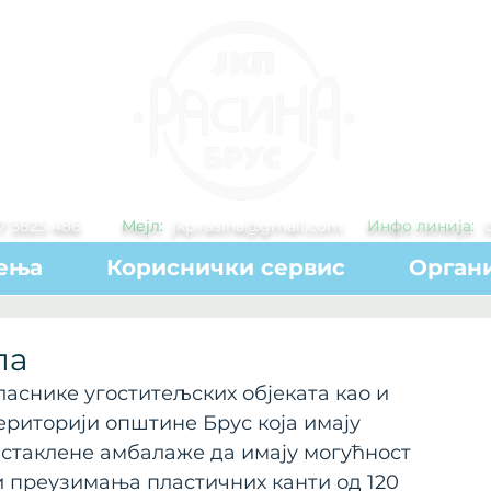
7 3825 486
Мејл:
jkp.rasina@gmail.com
Инфо линија:
ења
Кориснички сервис
Органи
ла
аснике угоститељских објеката као и 
ериторији општине Брус која имају 
стаклене амбалаже да имају могућност 
и преузимања пластичних канти од 120 