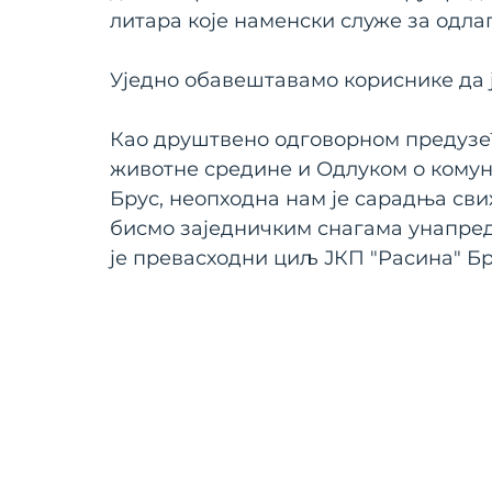
литара које наменски служе за одла
Уједно обавештавамо кориснике да 
Као друштвено одговорном предузећу
животне средине и Одлуком о комун
Брус, неопходна нам је сарадња сви
бисмо заједничким снагама унапре
је превасходни циљ ЈКП "Расина" Бр