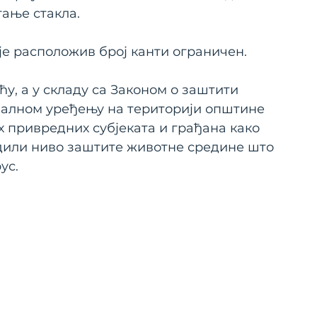
гање стакла.
је расположив број канти ограничен.
, а у складу са Законом о заштити 
алном уређењу на територији општине 
х привредних субјеката и грађана како 
дили ниво заштите животне средине што 
ус.