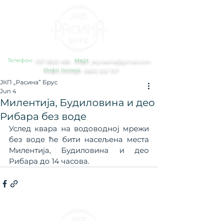
Телефон:
0
37 3825 486
Мејл:
jkp.rasina@gmail.com
Инфо линија:
0800 353 707
ЈКП „Расина” Брус
Jun 4
Милентија, Будиловина и део
Рибара без воде
Услед квара на водоводној мрежи 
без воде ће бити насељена места 
Милентија, Будиловина и део 
Рибара до 14 часова.