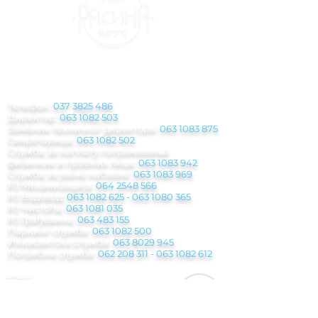
КОНТАКТ
ИНФОРМАЦИЈЕ
Телефон:
037 3825 486
Директор:
063 1082 503
Заменик техничког директора:
063 1083 875
Секретарица:
063 1082 502
Служба за наплату потраживања
физичких и правних лица:
063 1083 942
Служба за јавне набавке:
063 1083 969
РЈ Механизација:
064 2548 566
РЈ Водовод:
063 1082 625
-
063 1080 365
РЈ Чистоћа:
063 1081 035
РЈ Грађевина:
063 483 155
Паркинг служба
:
063 1082 500
Инкасантска служба:
063 8029 945
Погребна служба:
062 208 311 - 063 1082
612
Мејл:
jkp.rasina@gmail.com
Рачуноводствo:
racunovodstvo.jkprasina@
gmail.com