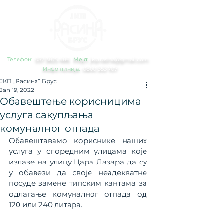
Телефон:
0
37 3825 486
Мејл:
jkp.rasina@gmail.com
Инфо линија:
0800 353 707
ЈКП „Расина” Брус
Jan 19, 2022
Обавештење корисницима
услуга сакупљања
комуналног отпада
Обавештавамо кориснике наших 
услуга у споредним улицама које 
излазе на улицу Цара Лазара да су 
у обавези да своје неадекватне 
посуде замене типским кантама за 
одлагање комуналног отпада од 
120 или 240 литара.