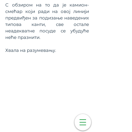
С обзиром на то да је камион-
смећар који ради на овој линији 
предвиђен за подизање наведених 
типова канти, све остале 
неадекватне посуде се убудуће 
неће празнити.
Хвала на разумевању.