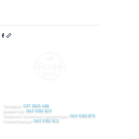
КОНТАКТ
ИНФОРМАЦИЈЕ
Телефон:
037 3825 486
Директор:
063 1082 503
Заменик техничког директора:
063 1083 875
Секретарица:
063 1082 502
Служба за наплату потраживања
физичких и правних лица:
063 1083 942
Служба за јавне набавке:
063 1083 969