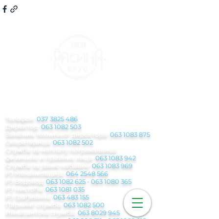
КОНТАКТ
ИНФОРМАЦИЈЕ
Телефон:
037 3825 486
Директор:
063 1082 503
Заменик техничког директора:
063 1083 875
Секретарица:
063 1082 502
Служба за наплату потраживања
физичких и правних лица:
063 1083 942
Служба за јавне набавке:
063 1083 969
РЈ Механизација:
064 2548 566
РЈ Водовод:
063 1082 625
-
063 1080 365
РЈ Чистоћа:
063 1081 035
РЈ Грађевина:
063 483 155
Паркинг служба
:
063 1082 500
Инкасантска служба:
063 8029 945