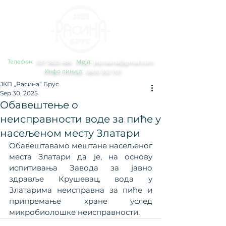
Телефон:
0
37 3825 486
Мејл:
jkp.rasina@gmail.com
Инфо линија:
0800 353 707
ЈКП „Расина” Брус
Sep 30, 2025
Обавештење о
неисправности воде за пиће у
насељеном месту Златари
Обавештавамо мештане насељеног 
места Златари да је, на основу 
испитивања Завода за јавно 
здравље Крушевац, вода у 
Златарима неисправна за пиће и 
припремање хране услед 
микробиолошке неисправности.