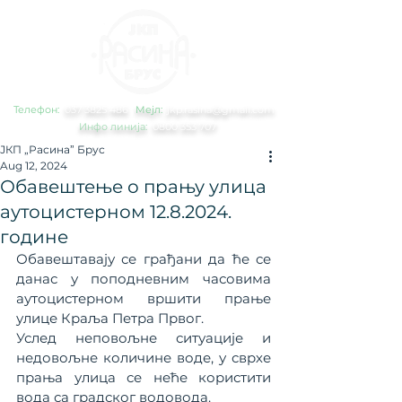
Телефон:
0
37 3825 486
Мејл:
jkp.rasina@gmail.com
Инфо линија:
0800 353 707
ЈКП „Расина” Брус
Aug 12, 2024
Обавештење о прању улица
аутоцистерном 12.8.2024.
године
Обавештавају се грађани да ће се 
данас у поподневним часовима 
аутоцистерном вршити прање 
улице Краља Петра Првог.
Услед неповољне ситуације и 
недовољне количине воде, у сврхе 
прања улица се неће користити 
вода са градског водовода.