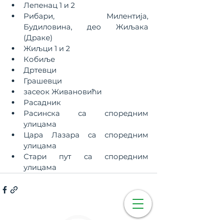
Лепенац 1 и 2
Рибари, Милентија, 
Будиловина, део Жиљака 
(Драке)
Жиљци 1 и 2
Кобиље
Дртевци
Грашевци
засеок Живановићи
Расадник
Расинска са споредним 
улицама
Цара Лазара са споредним 
улицама
Стари пут са споредним 
улицама