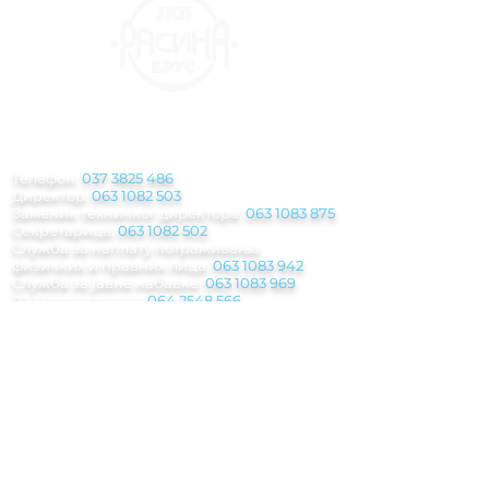
КОНТАКТ
ИНФОРМАЦИЈЕ
Телефон:
037 3825 486
Директор:
063 1082 503
Заменик техничког директора:
063 1083 875
Секретарица:
063 1082 502
Служба за наплату потраживања
физичких и правних лица:
063 1083 942
Служба за јавне набавке:
063 1083 969
РЈ Механизација:
064 2548 566
РЈ Водовод:
063 1082 625
-
063 1080 365
РЈ Чистоћа:
063 1081 035
РЈ Грађевина:
063 483 155
Паркинг служба
:
063 1082 500
Инкасантска служба:
063 8029 945
Погребна служба:
062 208 311 - 063 1082
612
Мејл:
jkp.rasina@gmail.com
Рачуноводствo: