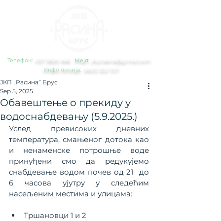
Телефон:
0
37 3825 486
Мејл:
jkp.rasina@gmail.com
Инфо линија:
0800 353 707
ЈКП „Расина” Брус
Sep 5, 2025
Обавештење о прекиду у
водоснабдевању (5.9.2025.)
Услед превисоких дневних 
температура, смањеног дотока као 
и ненаменске потрошње воде 
принуђени смо да редукујемо 
снабдевање водом почев од 21  до 
6 часова ујутру у следећим 
насељеним местима и улицама:
Тршановци 1 и 2