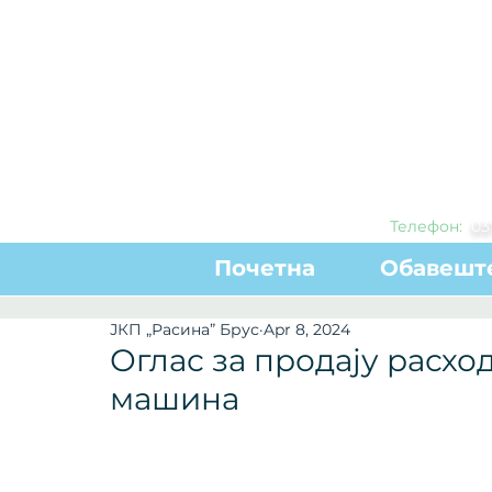
Телефон:
0
3
Почетна
Обавешт
ЈКП „Расина” Брус
Apr 8, 2024
Оглас за продају расхо
машина