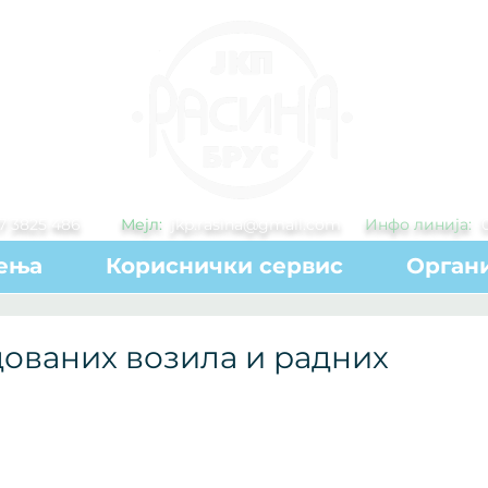
7 3825 486
Мејл:
jkp.rasina@gmail.com
Инфо линија:
ења
Кориснички сервис
Органи
дованих возила и радних