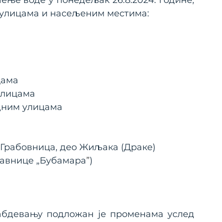
ње воде у понедељак 26.8.2024. године, 
м улицама и насељеним местима:
цама
улицама
едним улицама
. Грабовница, део Жиљака (Драке)
давнице „Бубамара
”
)
абдевању подложан је променама услед 