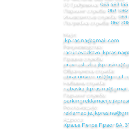
РЈ Грађевина:
063 483 155
Паркинг служба
:
063 1082
Инкасантска служба:
063
Погребна служба:
062 208
Мејл:
jkp.rasina@gmail.com
Рачуноводствo:
racunovodstvo.jkprasina
Правна служба:
pravnasluzba.jkprasina@
Обрачунска служба:
obracunkom.usl@gmail.
Набавна служба:
nabavka.jkprasina@gmail
Паркинг служба:​
parkingreklamacije.jkpr
Рекламације:​
reklamacije.jkprasina@gm
Адреса:
Краља Петра Првог 8A, 3