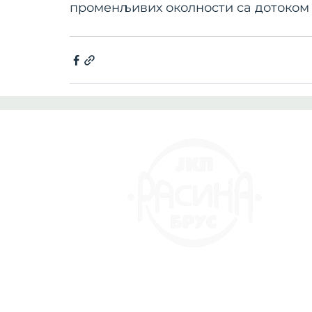
променљивих околности са дотоком 