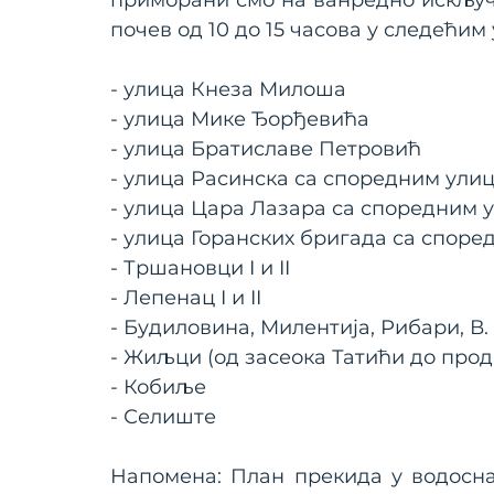
приморани смо на ванредно искључе
почев од 10 до 15 часова у следећи
- улица Кнеза Милоша
- улица Мике Ђорђевића
- улица Братиславе Петровић
- улица Расинска са споредним ули
- улица Цара Лазара са споредним 
- улица Горанских бригада са спор
- Тршановци I и II
- Лепенац I и II
- Будиловина, Милентија, Рибари, В
- Жиљци (од засеока Татићи до про
- Кобиље
- Селиште
Напомена: План прекида у водосн