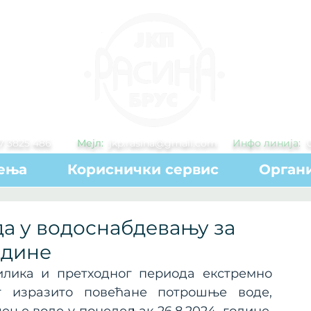
7 3825 486
Мејл:
jkp.rasina@gmail.com
Инфо линија:
ења
Кориснички сервис
Органи
а у водоснабдевању за
одине
лика и претходног периода екстремно 
г изразито повећане потрошње воде, 