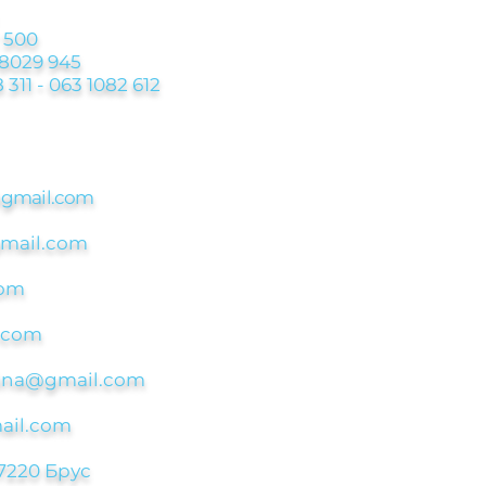
 500
 8029 945
 311 - 063 1082 612
@
gmail.com
gmail.com
com
.com
asina@gmail.com
ail.com
7220 Брус