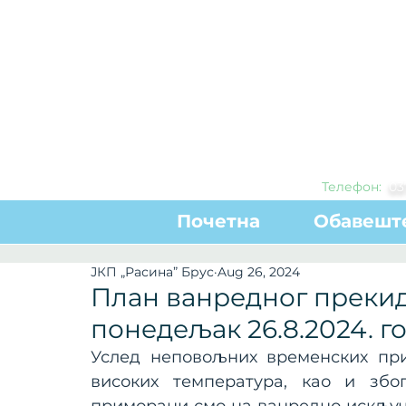
Телефон:
0
3
Почетна
Обавешт
ЈКП „Расина” Брус
Aug 26, 2024
План ванредног прекид
понедељак 26.8.2024. г
Услед неповољних временских при
високих температура, као и збо