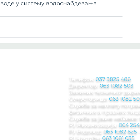
воде у систему водоснабдевања.
КОНТАКТ ИНФОРМА
Телефон:
037 3825 486
Директор:
063 1082 503
Заменик техничког дире
Секретарица:
063 1082 50
Служба за наплату потр
физичких и правних лица
Служба за јавне набавке:
РЈ Механизација:
064 254
РЈ Водовод:
063 1082 625
РЈ Чистоћа:
063 1081 035