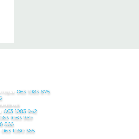
ЦИЈЕ
ктора:
063 1083 875
2
аживања
:
063 1083 942
063 1083 969
8 566
-
063 1080 365