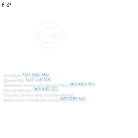
КОНТАКТ
ИНФОРМАЦИЈЕ
Телефон:
037 3825 486
Директор:
063 1082 503
Заменик техничког директора:
063 1083 875
Секретарица:
063 1082 502
Служба за наплату потраживања
физичких и правних лица:
063 1083 942
Служба за јавне набавке:
063 1083 969
РЈ Механизација:
064 2548 566
РЈ Водовод:
063 1082 625
-
063 1080 365
РЈ Чистоћа:
063 1081 035
РЈ Грађевина:
063 483 155
Паркинг служба
:
063 1082 500
Инкасантска служба:
063 8029 945