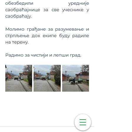
обезбедили  уредније 
саобраћајнице за све учеснике у 
саобраћају.
Молимо грађане за разумевање и 
стрпљење док екипе буду радиле 
на терену.
Радимо за чистији и лепши град.