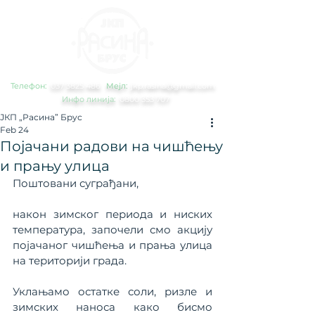
Телефон:
0
37 3825 486
Мејл:
jkp.rasina@gmail.com
Инфо линија:
0800 353 707
ЈКП „Расина” Брус
Feb 24
Појачани радови на чишћењу
и прању улица
Поштовани суграђани,
након зимског периода и ниских 
температура, започели смо акцију 
појачаног чишћења и прања улица 
на територији града.
Уклањамо остатке соли, ризле и 
зимских наноса како бисмо 