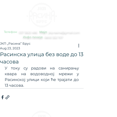
Телефон:
0
37 3825 486
Мејл:
jkp.rasina@gmail.com
Инфо линија:
0800 353 707
ЈКП „Расина” Брус
Aug 23, 2023
Расинска улица без воде до 13
часова
У току су радови на санирању 
квара на водоводној мрежи у 
Расинској улици који ће трајати до 
13 часова.