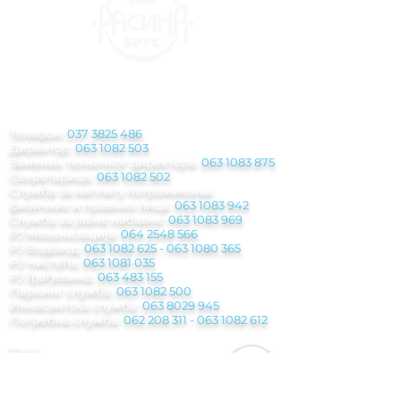
КОНТАКТ
ИНФОРМАЦИЈЕ
Телефон:
037 3825 486
Директор:
063 1082 503
Заменик техничког директора:
063 1083 875
Секретарица:
063 1082 502
Служба за наплату потраживања
физичких и правних лица:
063 1083 942
Служба за јавне набавке:
063 1083 969
РЈ Механизација:
064 2548 566
РЈ Водовод:
063 1082 625
-
063 1080 365
РЈ Чистоћа:
063 1081 035
РЈ Грађевина:
063 483 155
Паркинг служба
:
063 1082 500
Инкасантска служба:
063 8029 945
Погребна служба:
062 208 311 - 063 1082
612
Мејл:
jkp.rasina@gmail.com
Рачуноводствo:
racunovodstvo.jkprasina@
gmail.com