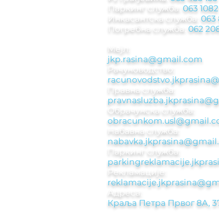
Паркинг служба
:
063 1082
Инкасантска служба:
063
Погребна служба:
062 208
Мејл:
jkp.rasina@gmail.com
Рачуноводствo:
racunovodstvo.jkprasina
Правна служба:
pravnasluzba.jkprasina@
Обрачунска служба:
obracunkom.usl@gmail.
Набавна служба:
nabavka.jkprasina@gmail
Паркинг служба:​
parkingreklamacije.jkpr
Рекламације:​
reklamacije.jkprasina@gm
Адреса:
Краља Петра Првог 8A, 3