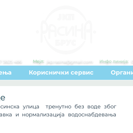
7 3825 486
Мејл:
jkp.rasina@gmail.com
Инфо линија:
ења
Кориснички сервис
Органи
де
синска улица  тренутно без воде због 
авка и нормализација водоснабдевања 