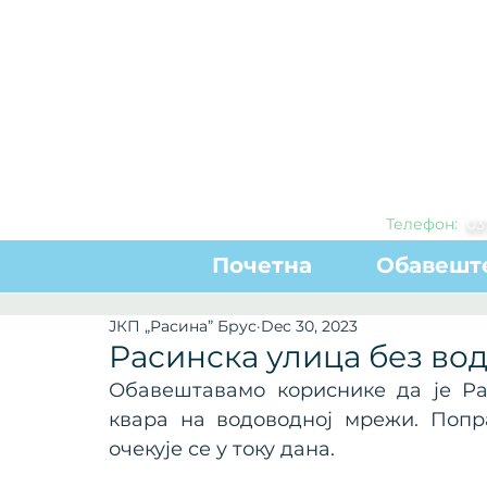
Телефон:
0
3
Почетна
Обавешт
ЈКП „Расина” Брус
Dec 30, 2023
Расинска улица без во
Обавештавамо кориснике да је Ра
квара на водоводној мрежи. Попр
очекује се у току дана.