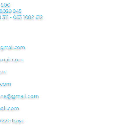
 500
 8029 945
 311 - 063 1082 612
@
gmail.com
gmail.com
com
.com
asina@gmail.com
ail.com
7220 Брус