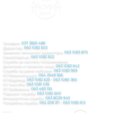
КОНТАКТ
ИНФОРМАЦИЈЕ
Телефон:
037 3825 486
Директор:
063 1082 503
Заменик техничког директора:
063 1083 875
Секретарица:
063 1082 502
Служба за наплату потраживања
физичких и правних лица:
063 1083 942
Служба за јавне набавке:
063 1083 969
РЈ Механизација:
064 2548 566
РЈ Водовод:
063 1082 625
-
063 1080 365
РЈ Чистоћа:
063 1081 035
РЈ Грађевина:
063 483 155
Паркинг служба
:
063 1082 500
Инкасантска служба:
063 8029 945
Погребна служба:
062 208 311 - 063 1082
612
Мејл:
jkp.rasina@gmail.com
Рачуноводствo:
racunovodstvo.jkprasina@
gmail.com