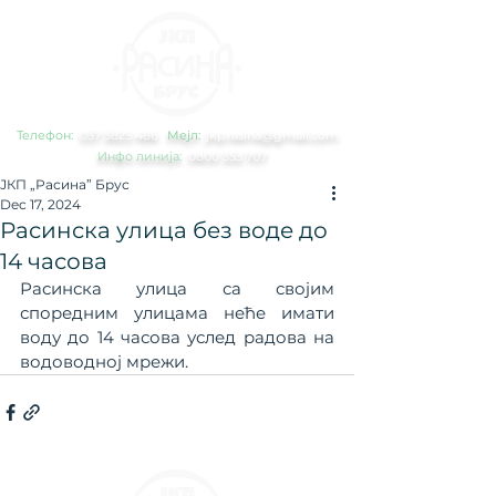
Телефон:
0
37 3825 486
Мејл:
jkp.rasina@gmail.com
Инфо линија:
0800 353 707
ЈКП „Расина” Брус
Dec 17, 2024
Расинска улица без воде до
14 часова
Расинска улица са својим 
споредним улицама неће имати 
воду до 14 часова услед радова на 
водоводној мрежи.