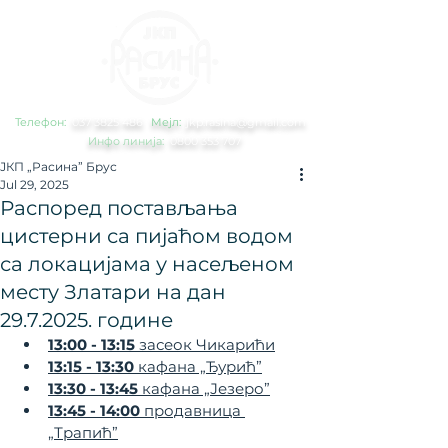
Телефон:
0
37 3825 486
Мејл:
jkp.rasina@gmail.com
Инфо линија:
0800 353 707
ЈКП „Расина” Брус
Jul 29, 2025
Распоред постављања
цистерни са пијаћом водом
са локацијама у насељеном
месту Златари на дан
29.7.2025. године
13:00 - 13:15
 засеок Чикарићи
13:15 - 13:30
 кафана „Ђурић”
13:30 - 13:45
 кафана „Језеро”
13:45 - 14:00
 продавница 
„Трапић”