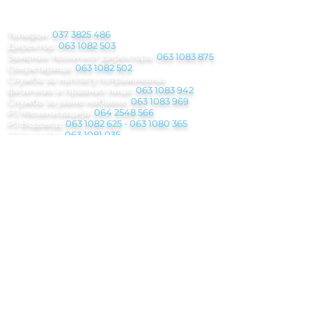
ИНФОРМАЦИЈЕ
Телефон:
037 3825 486
Директор:
063 1082 503
Заменик техничког директора:
063 1083 875
Секретарица:
063 1082 502
Служба за наплату потраживања
физичких и правних лица:
063 1083 942
Служба за јавне набавке:
063 1083 969
РЈ Механизација:
064 2548 566
РЈ Водовод:
063 1082 625
-
063 1080 365
РЈ Чистоћа:
063 1081 035
РЈ Грађевина:
063 483 155
Паркинг служба
:
063 1082 500
Инкасантска служба:
063 8029 945
Погребна служба:
062 208 311 - 063 1082
612
Мејл:
jkp.rasina@gmail.com
Рачуноводствo:
racunovodstvo.jkprasina@
gmail.com
Правна служба:
pravnasluzba.jkprasina@gmail.com
Обрачунска служба:
obracunkom.usl@gmail.com
Набавна служба:
nabavka.jkprasina@gmail.com