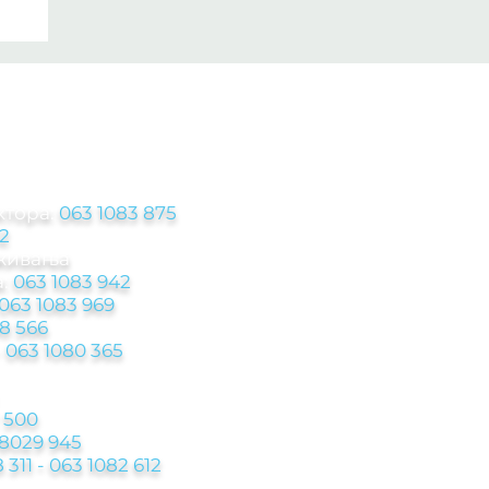
ЦИЈЕ
ктора:
063 1083 875
2
аживања
:
063 1083 942
063 1083 969
8 566
-
063 1080 365
 500
 8029 945
 311 - 063 1082 612