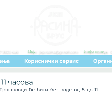
7 3825 486
Мејл:
jkp.rasina@gmail.com
Инфо линија:
ења
Кориснички сервис
Органи
11 часова
Тршановци ће бити без воде од 8 до 11 