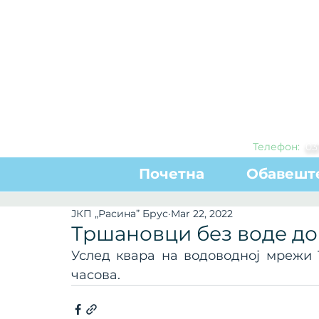
Телефон:
0
3
Почетна
Обавешт
ЈКП „Расина” Брус
Mar 22, 2022
Тршановци без воде до 
Услед квара на водоводној мрежи 
часова. 