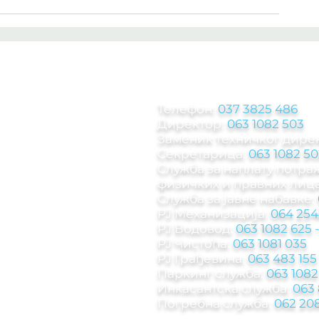
КОНТАКТ ИНФОРМА
Телефон:
037 3825 486
Директор:
063 1082 503
Заменик техничког дире
Секретарица:
063 1082 50
Служба за наплату потр
физичких и правних лица
Служба за јавне набавке:
РЈ Механизација:
064 254
РЈ Водовод:
063 1082 625
РЈ Чистоћа:
063 1081 035
РЈ Грађевина:
063 483 155
Паркинг служба
:
063 1082
Инкасантска служба:
063
Погребна служба:
062 208