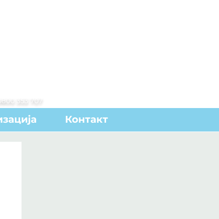
0800 353 707
зација
Контакт