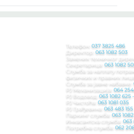
КОНТАКТ ИНФОРМА
Телефон:
037 3825 486
Директор:
063 1082 503
Заменик техничког дире
Секретарица:
063 1082 50
Служба за наплату потр
физичких и правних лица
Служба за јавне набавке:
РЈ Механизација:
064 254
РЈ Водовод:
063 1082 625
РЈ Чистоћа:
063 1081 035
РЈ Грађевина:
063 483 155
Паркинг служба
:
063 1082
Инкасантска служба:
063
Погребна служба:
062 208