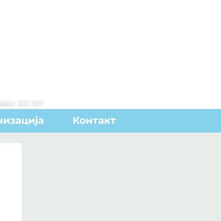
0800 353 707
низација
Контакт