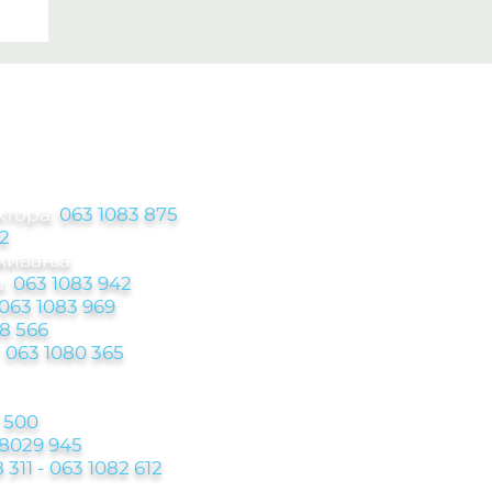
ЦИЈЕ
ктора:
063 1083 875
2
аживања
:
063 1083 942
063 1083 969
8 566
-
063 1080 365
 500
 8029 945
 311 - 063 1082 612