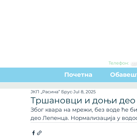
Телефон:
0
3
Почетна
Обавеш
ЈКП „Расина” Брус
Jul 8, 2025
Тршановци и доњи део 
Због квара на мрежи, без воде ће 
део Лепенца. Нормализација у водос