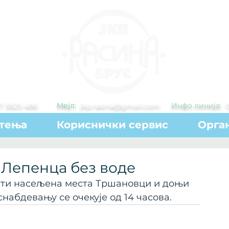
7 3825 486
Мејл:
jkp.rasina@gmail.com
Инфо линија:
тења
Кориснички сервис
Орга
Лепенца без воде
бити насељена места Тршановци и доњи 
набдевању се очекује од 14 часова.