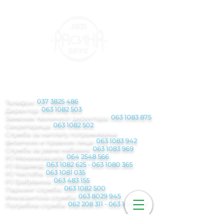
КОНТАКТ
ИНФОРМАЦИЈЕ
Телефон:
037 3825 486
Директор:
063 1082 503
Заменик техничког директора:
063 1083 875
Секретарица:
063 1082 502
Служба за наплату потраживања
физичких и правних лица:
063 1083 942
Служба за јавне набавке:
063 1083 969
РЈ Механизација:
064 2548 566
РЈ Водовод:
063 1082 625
-
063 1080 365
РЈ Чистоћа:
063 1081 035
РЈ Грађевина:
063 483 155
Паркинг служба
:
063 1082 500
Инкасантска служба:
063 8029 945
Погребна служба:
062 208 311 - 063 1082
612
Мејл: