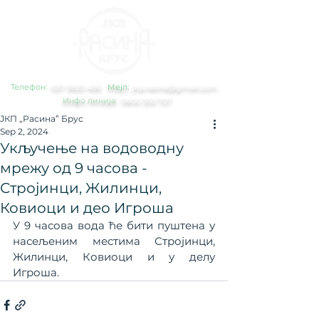
Телефон:
0
37 3825 486
Мејл:
jkp.rasina@gmail.com
Инфо линија:
0800 353 707
ЈКП „Расина” Брус
Sep 2, 2024
Укључење на водоводну
мрежу од 9 часова -
Стројинци, Жилинци,
Ковиоци и део Игроша
У 9 часова вода ће бити пуштена у 
насељеним местима Стројинци, 
Жилинци, Ковиоци и у делу 
Игроша.