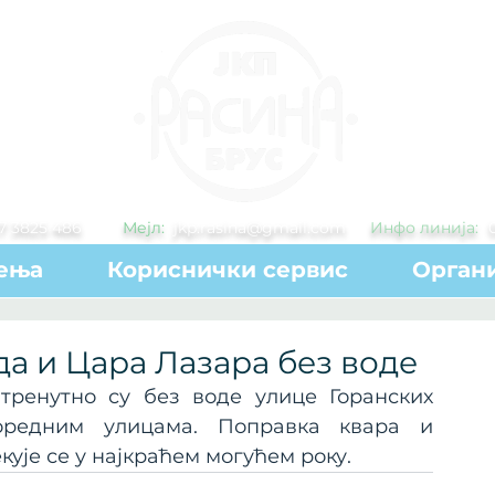
7 3825 486
Мејл:
jkp.rasina@gmail.com
Инфо линија:
ења
Кориснички сервис
Органи
а и Цара Лазара без воде
тренутно су без воде улице Горанских 
редним улицама. Поправка квара и 
ује се у најкраћем могућем року.