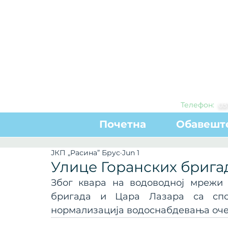
Телефон:
0
3
Почетна
Обавешт
ЈКП „Расина” Брус
Jun 1
Улице Горанских бригад
Због квара на водоводној мрежи 
бригада и Цара Лазара са спо
нормализација водоснабдевања очек