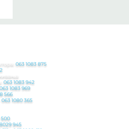
ЦИЈЕ
ктора:
063 1083 875
2
аживања
:
063 1083 942
063 1083 969
8 566
-
063 1080 365
 500
 8029 945