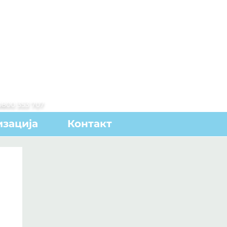
0800 353 707
зација
Контакт