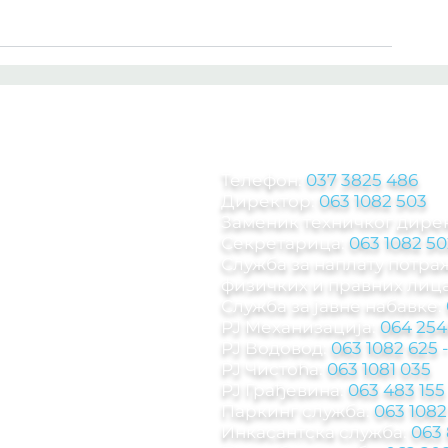
КОНТАКТ ИНФОРМА
Телефон:
037 3825 486
Директор:
063 1082 503
Заменик техничког дире
Секретарица:
063 1082 50
Служба за наплату потр
физичких и правних лица
Служба за јавне набавке:
РЈ Механизација:
064 254
РЈ Водовод:
063 1082 625
РЈ Чистоћа:
063 1081 035
РЈ Грађевина:
063 483 155
Паркинг служба
:
063 1082
Инкасантска служба:
063