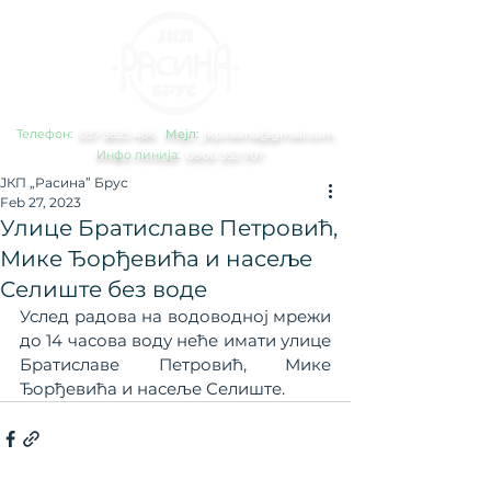
Телефон:
0
37 3825 486
Мејл:
jkp.rasina@gmail.com
Инфо линија:
0800 353 707
ЈКП „Расина” Брус
Feb 27, 2023
Улице Братиславе Петровић,
Мике Ђорђевића и насеље
Селиште без воде
Услед радова на водоводној мрежи 
до 14 часова воду неће имати улице 
Братиславе Петровић, Мике 
Ђорђевића и насеље Селиште.