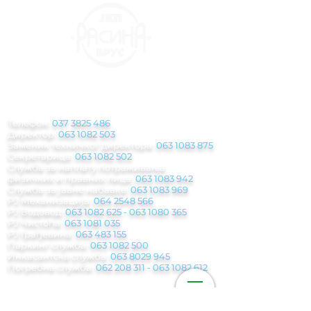
КОНТАКТ
ИНФОРМАЦИЈЕ
Телефон:
037 3825 486
Директор:
063 1082 503
Заменик техничког директора:
063 1083 875
Секретарица:
063 1082 502
Служба за наплату потраживања
физичких и правних лица:
063 1083 942
Служба за јавне набавке:
063 1083 969
РЈ Механизација:
064 2548 566
РЈ Водовод:
063 1082 625
-
063 1080 365
РЈ Чистоћа:
063 1081 035
РЈ Грађевина:
063 483 155
Паркинг служба
:
063 1082 500
Инкасантска служба:
063 8029 945
Погребна служба:
062 208 311 - 063 1082
612
Мејл:
jkp.rasina@gmail.com