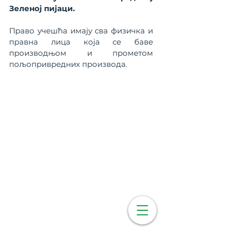
Зеленој пијаци.
Право учешћа имају сва физичка и 
правна лица која се баве 
производњом и прометом 
пољопривредних производа.