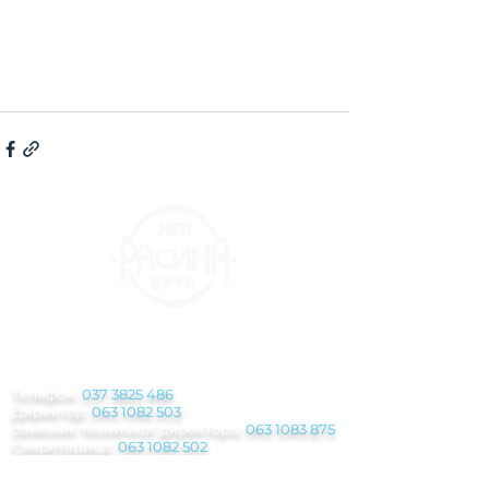
КОНТАКТ
ИНФОРМАЦИЈЕ
Телефон:
037 3825 486
Директор:
063 1082 503
Заменик техничког директора:
063 1083 875
Секретарица:
063 1082 502
Служба за наплату потраживања
физичких и правних лица:
063 1083 942