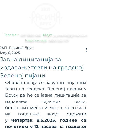
Телефон:
0
37 3825 486
Мејл:
jkp.rasina@gmail.com
Инфо линија:
0800 353 707
ЈКП „Расина” Брус
May 6, 2025
Јавна лицитација за
издавање тезги на градској
Зеленој пијаци
Обавештавају се закупци пијачних 
тезги на градској Зеленој пијаци у 
Брусу да ће се јавна лицитација за 
издавање пијачних тезги, 
бетонских места и места за возила 
на годишњи закуп одржати 
у
 четвртак 8.5.2025. године са 
почетком у 12 часова на градској 