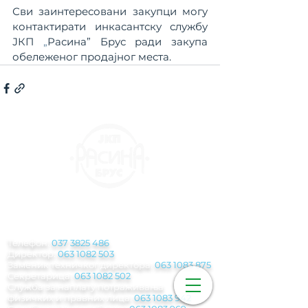
Сви заинтересовани закупци могу 
контактирати инкасантску службу 
ЈКП 
„
Расина
”
 Брус ради закупа 
обележеног продајног места.
КОНТАКТ
ИНФОРМАЦИЈЕ
Телефон:
037 3825 486
Директор:
063 1082 503
Заменик техничког директора:
063 1083 875
Секретарица:
063 1082 502
Служба за наплату потраживања
физичких и правних лица:
063 1083 942