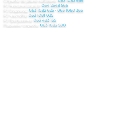
Служба за јавне набавке:
063 1083 969
РЈ Механизација:
064 2548 566
РЈ Водовод:
063 1082 625
-
063 1080 365
РЈ Чистоћа:
063 1081 035
РЈ Грађевина:
063 483 155
Паркинг служба
:
063 1082 500
Инкасантска служба:
063 8029 945
Погребна служба:
062 208 311 - 063 1082
612
Мејл:
jkp.rasina@gmail.com
Рачуноводствo:
racunovodstvo.jkprasina@
gmail.com
Правна служба:
pravnasluzba.jkprasina@gmail.com
Обрачунска служба:
obracunkom.usl@gmail.com
Набавна служба:
nabavka.jkprasina@gmail.com
Паркинг служба:​
parkingreklamacije.jkprasina@gmail.com
Рекламације:​
reklamacije.jkprasina@gmail.com
Адреса:
Краља Петра Првог 8A, 37220 Брус