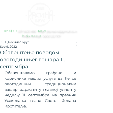
Телефон:
0
37 3825 486
Мејл:
jkp.rasina@gmail.com
Инфо линија:
0800 353 707
ЈКП „Расина” Брус
Sep 9, 2022
Oбавештење поводом
овогодишњег вашара 11.
септембра
Обавештавамо грађане и 
кориснике наших услуга да ће се 
овогодишњи традиционални 
вашар одржати у главној улици у 
недељу 11. септембра на празник 
Усековања главе Светог Јована 
Крститеља.