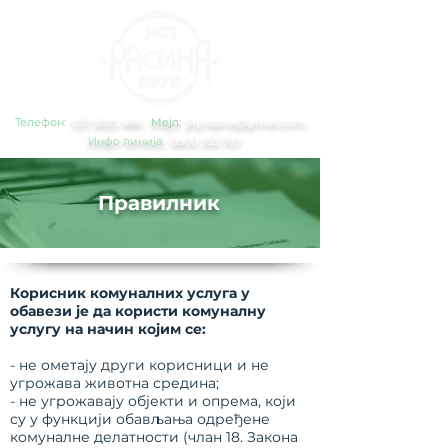
Телефон:
0
37 3825 486
Мејл:
jkp.rasina@gmail.com
Инфо линија:
0800 353 707
Правилник
Корисник комуналних услуга у
обавези је да користи комуналну
услугу на начин којим се:
- не ометају други корисници и не
угрожава животна средина;
- не угрожавају објекти и опрема, који
су у функцији обављања одређене
комуналне делатности (члан 18. Закона