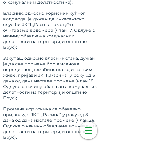
о комуналним делатностима);
Власник, односно корисник кућног
водовода, је дужан да инкасантској
служби ЈКП
„Расина”
омогући
очитавање водомера (члан 17. Одлуке о
начину обављања комуналних
делатности на територији општине
Брус);
Закупац, односно власник стана, дужан
је да све промене броја чланова
породичног домаћинства који са њим
живе, пријави ЈКП
„Расина”
у року од 5
дана од дана настале промене (члан 18.
Одлуке о начину обављања комуналних
делатности на територији општине
Брус);
Промена корисника се обавезно
пријављује ЈКП „Расина“ у року од 8
дана од дана настале промене (члан 26.
Одлуке о начину обављања комуналних
делатности на територији општине
Брус).