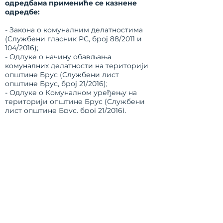
одредбама примениће се казнене
одредбе:
- Закона о комуналним делатностима
(Службени гласник РС, број 88/2011 и
104/2016);
- Одлуке о начину обављања
комуналних делатности на територији
општине Брус (Службени лист
општине Брус, број 21/2016);
- Одлуке о Комуналном уређењу на
територији општине Брус (Службени
лист општине Брус, број 21/2016).
КОНТАКТ
ИНФОРМАЦИЈЕ