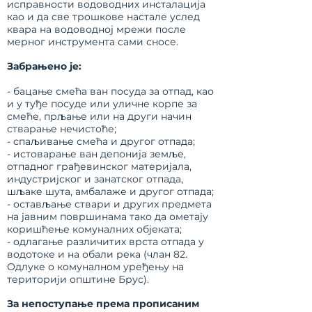
исправности водоводних инсталација
као и да све трошкове настале услед
квара на водоводној мрежи после
мерног инструмента сами сносе.
Забрањено је:
- бацање смећа ван посуда за отпад, као
и у туђе посуде или уличне корпе за
смеће, прљање или на други начин
стварање нечистоће;
- спаљивање смећа и другог отпада;
- истоварање ван депонија земље,
отпадног грађевинског материјала,
индустријског и занатског отпада,
шљаке шута, амбалаже и другог отпада;
- остављање ствари и других предмета
на јавним површинама тако да ометају
коришћење комуналних објеката;
- одлагање различитих врста отпада у
водотоке и на обали река
(члан 82.
Одлуке о комуналном уређењу на
територији општине Брус).
За непоступање према прописаним