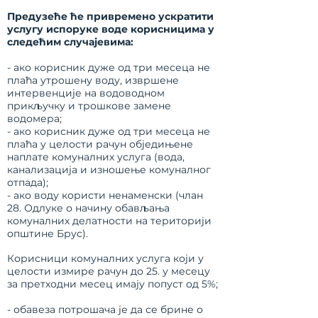
Предузеће ће привремено ускратити
услугу испоруке воде корисницима у
следећим случајевима:
- ако корисник дуже од три месеца не
плаћа утрошену воду, извршене
интервенције на водоводном
прикључку и трошкове замене
водомера;
- ако корисник дуже од три месеца не
плаћа у целости рачун обједињене
наплате комуналних услуга (вода,
канализација и изношење комуналног
отпада);
- ако воду користи ненаменски
(члан
28. Одлуке о начину обављања
комуналних делатности на територији
општине Брус).
Корисници комуналних услуга који у
целости измире рачун до 25. у месецу
за претходни месец имају попуст од 5%;
- обавеза потрошача је да се брине о