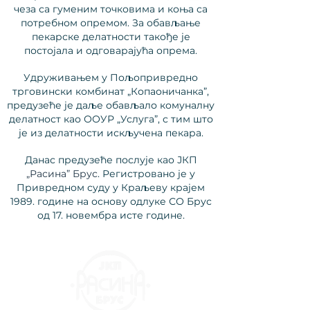
чеза са гуменим точковима и коња са
потребном опремом. За обављање
пекарске делатности такође је
постојала и одговарајућа опрема.
Удруживањем у Пољопривредно
трговински комбинат „Копаоничанка”,
предузеће је даље обављало комуналну
делатност као ООУР „Услуга”, с тим што
је из делатности искључена пекара.
Данас предузеће послује као ЈКП
„Расина” Брус
. Регистровано је у
Привредном суду у Краљеву крајем
1989. године на основу одлуке СО Брус
од 17. новембра исте године.