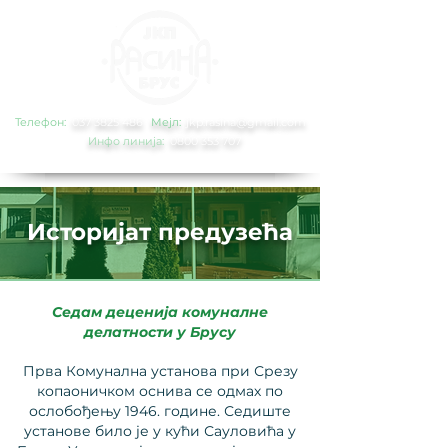
Телефон:
0
37 3825 486
Мејл:
jkp.rasina@gmail.com
Инфо линија:
0800 353 707
Историјат предузећа
Седам деценија комуналне
делатности у Брусу
Прва Комунална установа при Срезу
копаоничком оснива се одмах по
ослобођењу 1946. године. Седиште
установе било је у кући Сауловића у