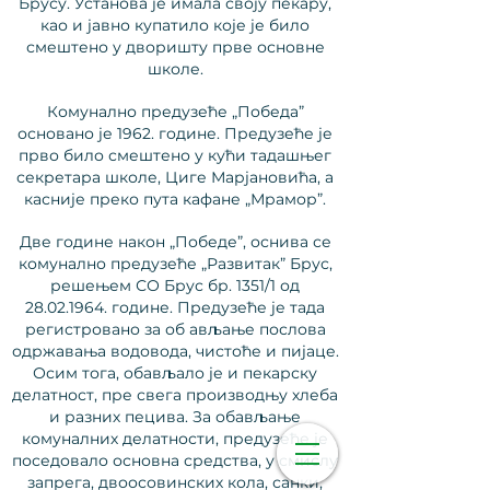
Брусу. Установа је имала своју пекару,
као и јавно купатило које је било
смештено у дворишту прве основне
школе.
Комунално предузеће „Победа”
основано је 1962. године. Предузеће је
прво било смештено у кући тадашњег
секретара школе, Циге Марјановића, а
касније преко пута кафане „Мрамор”.
Две године након „Победе”, оснива се
комунално предузеће „Развитак” Брус,
решењем СО Брус бр. 1351/1 од
28.02.1964
. године. Предузеће је тада
регистровано за об ављање послова
одржавања водовода, чистоће и пијаце.
Осим тога, обављало је и пекарску
делатност, пре свега производњу хлеба
и разних пецива. За обављање
комуналних делатности, предузеће је
поседовало основна средства, у смислу
запрега, двоосовинских кола, санки,