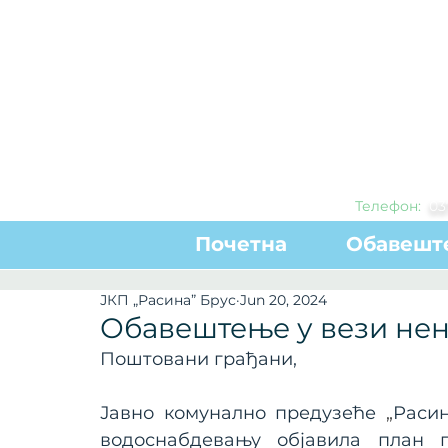
Телефон:
0
3
Почетна
Обавешт
ЈКП „Расина” Брус
Jun 20, 2024
Обавештење у вези не
Поштовани грађани,
Јавно комунално предузеће 
„
Раси
водоснабдевању објавила план пр