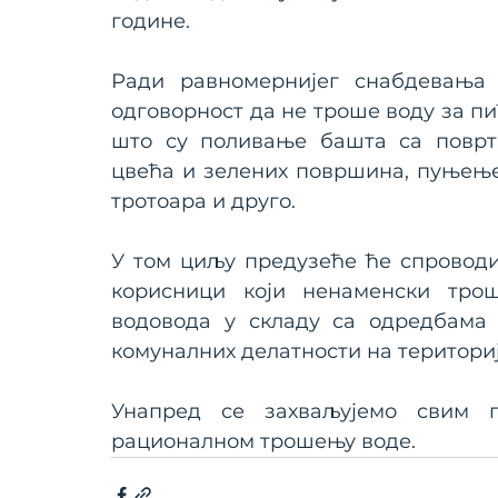
године.
Ради равномернијег снабдевања 
одговорност да не троше воду за пи
што су поливање башта са поврта
цвећа и зелених површина, пуњење
тротоара и друго.
У том циљу предузеће ће спроводи
корисници који ненаменски трош
водовода у складу са одредбама 
комуналних делатности на територи
Унапред се захваљујемо свим 
рационалном трошењу воде.