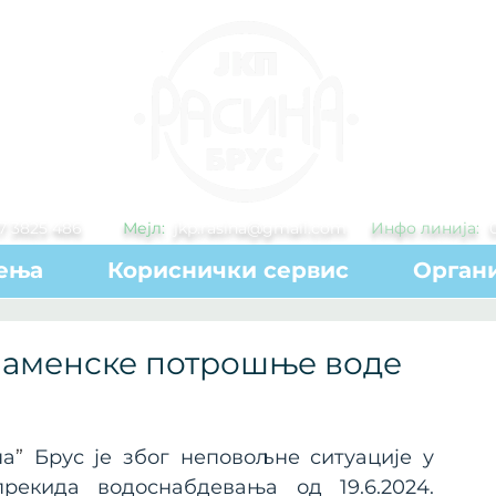
7 3825 486
Мејл:
jkp.rasina@gmail.com
Инфо линија:
ења
Кориснички сервис
Органи
наменске потрошње воде
на
”
 Брус je због неповољне ситуације у 
екида водоснабдевања од 19.6.2024. 