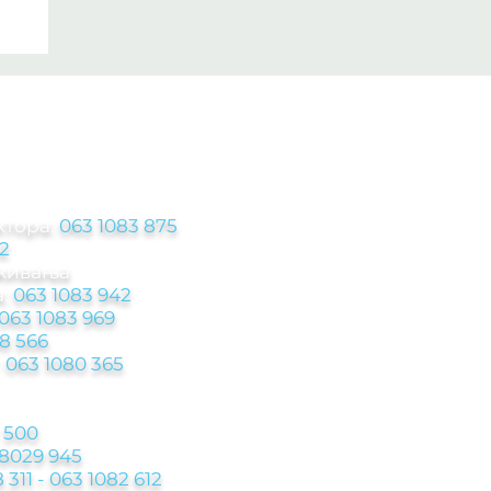
ЦИЈЕ
ктора:
063 1083 875
2
аживања
:
063 1083 942
063 1083 969
8 566
-
063 1080 365
 500
 8029 945
 311 - 063 1082 612