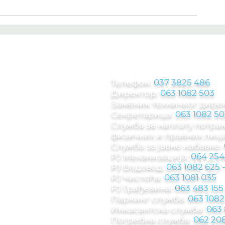
КОНТАКТ ИНФОРМА
Телефон:
037 3825 486
Директор:
063 1082 503
Заменик техничког дире
Секретарица:
063 1082 50
Служба за наплату потр
физичких и правних лица
Служба за јавне набавке:
РЈ Механизација:
064 254
РЈ Водовод:
063 1082 625
РЈ Чистоћа:
063 1081 035
РЈ Грађевина:
063 483 155
Паркинг служба
:
063 1082
Инкасантска служба:
063
Погребна служба:
062 208