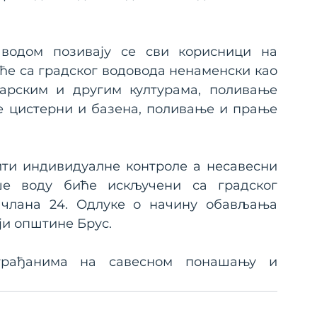
водом позивају се сви корисници на 
ће са градског водовода ненаменски као 
рским и другим културама, поливање 
 цистерни и базена, поливање и прање 
ти индивидуалне контроле а несавесни 
е воду биће искључени са градског 
члана 24. Одлуке о начину обављања 
ји општине Брус.
грађанима на савесном понашању и 