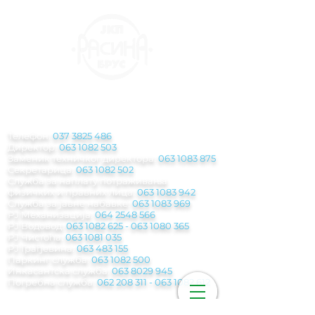
КОНТАКТ
ИНФОРМАЦИЈЕ
Телефон:
037 3825 486
Директор:
063 1082 503
Заменик техничког директора:
063 1083 875
Секретарица:
063 1082 502
Служба за наплату потраживања
физичких и правних лица:
063 1083 942
Служба за јавне набавке:
063 1083 969
РЈ Механизација:
064 2548 566
РЈ Водовод:
063 1082 625
-
063 1080 365
РЈ Чистоћа:
063 1081 035
РЈ Грађевина:
063 483 155
Паркинг служба
:
063 1082 500
Инкасантска служба:
063 8029 945
Погребна служба:
062 208 311 - 063 1082
612
Мејл: