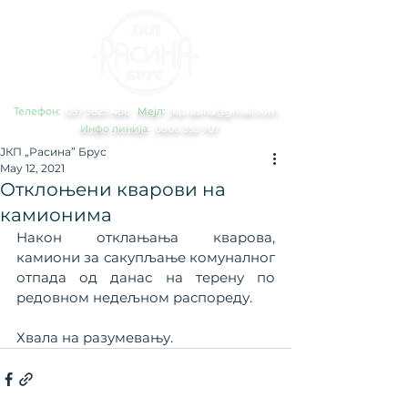
Телефон:
0
37 3825 486
Мејл:
jkp.rasina@gmail.com
Инфо линија:
0800 353 707
ЈКП „Расина” Брус
May 12, 2021
Отклоњени кварови на
камионима
Након отклањања кварова, 
камиони за сакупљање комуналног 
отпада од данас на терену по 
редовном недељном распореду.
Хвала на разумевању. 