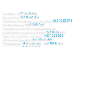
КОНТАКТ
ИНФОРМАЦИЈЕ
Телефон:
037 3825 486
Директор:
063 1082 503
Заменик техничког директора:
063 1083 875
Секретарица:
063 1082 502
Служба за наплату потраживања
физичких и правних лица:
063 1083 942
Служба за јавне набавке:
063 1083 969
РЈ Механизација:
064 2548 566
РЈ Водовод:
063 1082 625
-
063 1080 365
РЈ Чистоћа:
063 1081 035
РЈ Грађевина:
063 483 155
Паркинг служба
:
063 1082 500
Инкасантска служба:
063 8029 945
Погребна служба:
062 208 311 - 063 1082
612
Мејл:
jkp.rasina@gmail.com
Рачуноводствo:
racunovodstvo.jkprasina@
gmail.com
Правна служба:
pravnasluzba.jkprasina@gmail.com
Обрачунска служба:
obracunkom.usl@gmail.com
Набавна служба:
nabavka.jkprasina@gmail.com