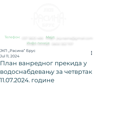
Телефон:
0
37 3825 486
Мејл:
jkp.rasina@gmail.com
Инфо линија:
0800 353 707
ЈКП „Расина” Брус
Jul 11, 2024
План ванредног прекида у
водоснабдевању за четвртак
11.07.2024. године