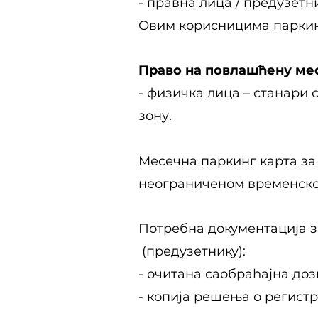
- правна лица / предузетн
Овим корисницима паркинг
Право на повлашћену мес
- физичка лица – станари
зону.
Месечна паркинг карта за
неограниченом временском
Потребна документација 
(предузетнику):
- очитана саобраћајна до
- копија решења о регистр