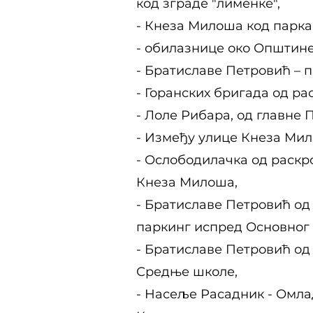
код зграде "лименке",
- Кнеза Милоша код парка
- обилазнице око Општине
- Братиславе Петровић – 
- Горанских бригада од р
- Лоле Рибара, од главне
- Између улице Кнеза Мил
- Ослободилачка од раскр
Кнеза Милоша,
- Братиславе Петровић од
паркинг испред Основног 
- Братиславе Петровић од
Средње школе,
- Насеље Расадник - Омла