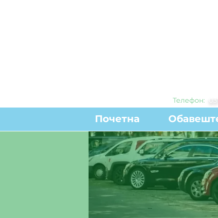
Телефон:
0
3
Почетна
Обавешт