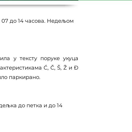
 07 до 14 часова. Недељом
ла у тексту поруке укуца
актеристикама Ć, Č, Š, Ž и Đ
зило паркирано.
дељка до петка и до 14