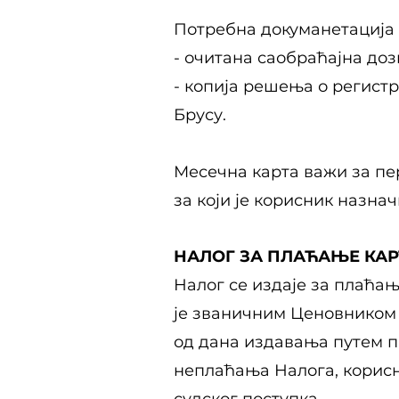
Потребна докуманетација 
- очитана саобраћајна до
- копија решења о регистр
Брусу.
Месечна карта важи за пе
за који је корисник назнач
НАЛОГ ЗА ПЛАЋАЊЕ КАР
Налог се издаје за плаћа
је званичним Ценовником Ј
од дана издавања путем п
неплаћања Налога, корисн