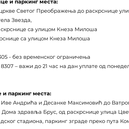
ице и паркинг места:
 цркве Светог Преображења до раскрснице ули
тела Звезда,
аскрснице са улицом Кнеза Милоша
крснице са улицом Кнеза Милоша
8305 - без временског ограничења
 8307 – важи до 21 час на дан уплате од понеде
 и паркинг места:
 Иве Андрића и Десанке Максимовић до Ватрог
д Дома здравља Брус, од раскрснице улица Цве
дског стадиона, паркинг зграде преко пута Ко