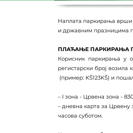
Наплата паркирања врши с
и државним празницима п
ПЛАЋАЊЕ ПАРКИРАЊА П
Корисник паркирања у о
регистарски број возила к
(пример: KŠ123KŠ) и пошаље
– I зона - Црвена зона - 
– дневна карта за Црвену 
часова суботом.