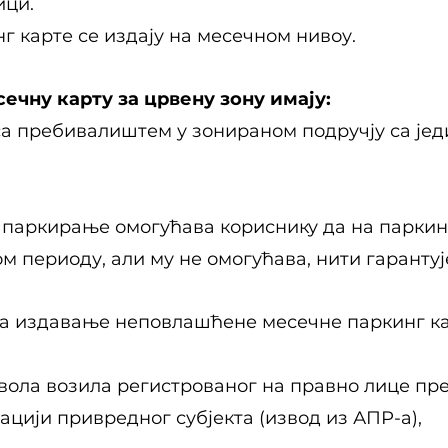
ици.
 карте се издају на месечном нивоу.
ечну карту за црвену зону имају:
 са пребивалиштем у зонираном подручју са је
 паркирање омогућава кориснику да на паркинг
 периоду, али му не омогућава, нити гарантуј
за издавање неповлашћене месечне паркинг к
звола возила регистрованог на правно лице пр
ацији привредног субјекта (извод из АПР-а),