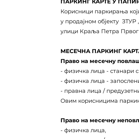
ПАРКИНГ КАРТЕ У ПАПИ
Корисници паркирања који
у продајном објекту ЗТУР 
улици Краља Петра Првог 
MЕСЕЧНА ПАРКИНГ КАРТ
Право на месечну повлаш
- физичка лица - станари
- физичка лица - запосле
- правна лица / предузетн
Овим корисницима паркинг
Право на месечну неповл
- физичка лица,