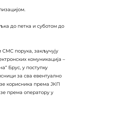
лизацијом.
ељка до петка и суботом до
 СМС порука, закључују
ектронских комуникација –
на“ Брус, у поступку
исници за сва евентуално
езе корисника према ЈКП
зе према оператору у