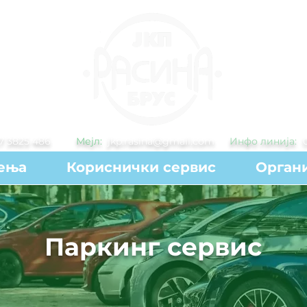
7 3825 486
Мејл:
jkp.rasina@gmail.com
Инфо линија:
ења
Кориснички сервис
Органи
Паркинг сервис