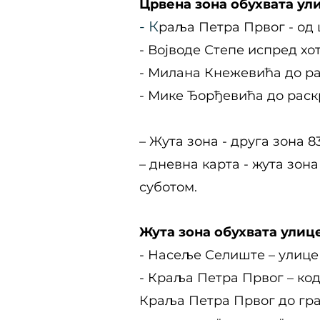
Црвена зона обухвата ул
- К
раља Петра Првог - од
- Војводе Степе испред хо
- Милана Кнежевића до р
- Мике Ђорђевића до рас
– Жута зона - друга зона 
– дневна карта - жута зона
суботом.
Жута зона обухвата улице
- Насеље Селиште – улице
- Краља Петра Првог – ко
Краља Петра Првог до гра