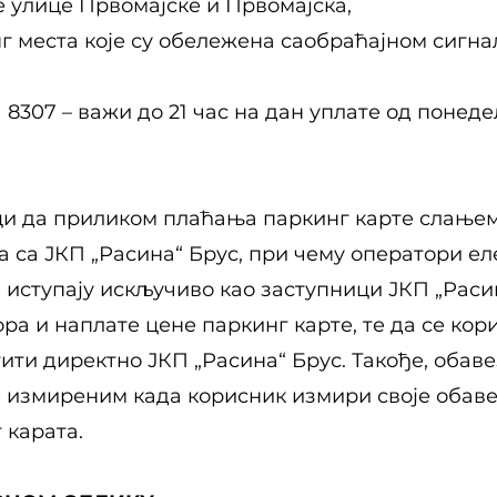
 улице Првомајске и Првомајска,
нг места које су обележена саобраћајном сигна
а 8307 – важи до 21 час на дан уплате од понед
и да приликом плаћања паркинг карте слањем
а са ЈКП „Расина“ Брус, при чему оператори ел
1, иступају искључиво као заступници ЈКП „Раси
а и наплате цене паркинг карте, те да се кор
ити директно ЈКП „Расина“ Брус. Такође, обав
е измиреним када корисник измири своје обаве
 карата.