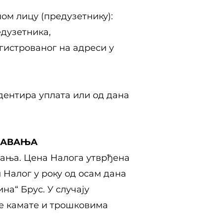
м лицу (предузетнику):
едузетника,
егистрованог на адреси у
дентира уплата или од дана
ЗДАВАЊА
вања. Цена Налога утврђена
 Налог у року од осам дана
а“ Брус. У случају
е камате и трошковима