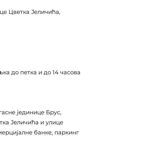
це Цветка Јеличића,
љка до петка и до 14 часова
асне јединице Брус,
тка Јеличића и улице
мерцијалне банке, паркинг