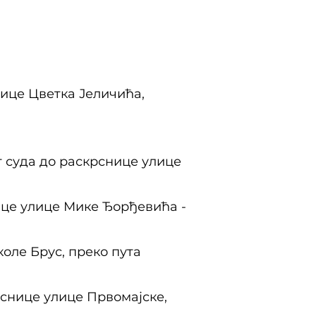
ице Цветка Јеличића,
 суда до раскрснице улице
ице улице Мике Ђорђевића -
оле Брус, преко пута
снице улице Првомајске,