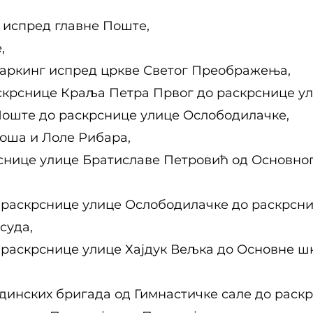
 испред главне Поште,
,
паркинг испред цркве Светог Преображења,
аскрснице Краља Петра Првог до раскрснице ул
 Поште до раскрснице улице Ослободилачке,
оша и Лоле Рибара,
снице улице Братиславе Петровић од Основног
 раскрснице улице Ослободилачке до раскрсн
суда,
 раскрснице улице Хајдук Вељка до Основне шк
динских бригада од Гимнастичке сале до раскр