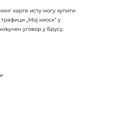
инг карте исту могу купити
 трафици „Мој киоск“ у
кључен уговор у Брусу.
и