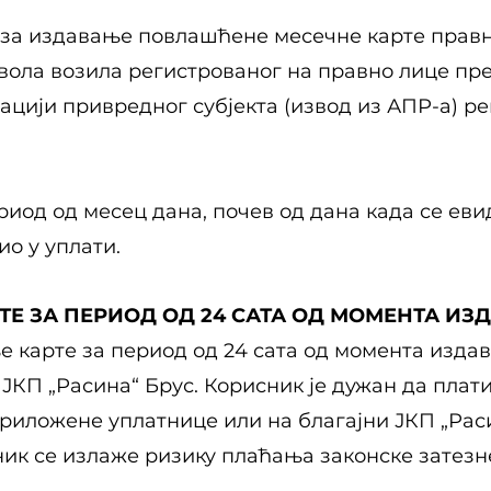
за издавање повлашћене месечне карте правно
звола возила регистрованог на правно лице пр
ацији привредног субјекта (извод из АПР-а) р
риод од месец дана, почев од дана када се еви
ио у уплати.
ТЕ ЗА ПЕРИОД ОД 24 САТА ОД МОМЕНТА И
ње карте за период од 24 сата од момента изда
КП „Расина“ Брус. Корисник је дужан да плати
риложене уплатнице или на благајни ЈКП „Расин
ик се излаже ризику плаћања законске затезн