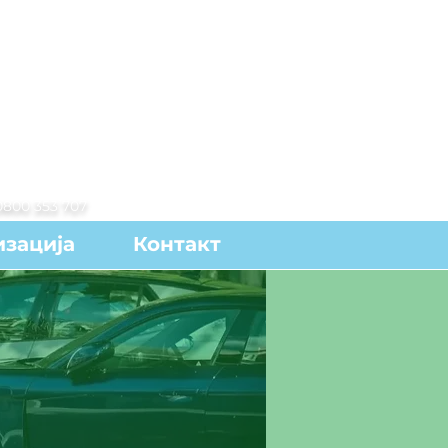
0800 353 707
зација
Контакт