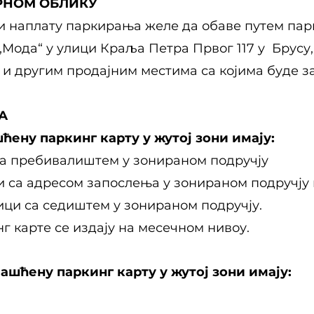
РНОМ ОБЛИКУ
 наплату паркирања желе да обаве путем парк
„Мода“ у улици Краља Петра Првог 117 у Брусу,
и другим продајним местима са којима буде за
А
ћену паркинг карту у жутој зони имају:
 са пребивалиштем у зонираном подручју
ни са адресом запослења у зонираном подручју 
ици са седиштем у зонираном подручју.
 карте се издају на месечном нивоу.
ашћену паркинг карту у жутој зони имају: