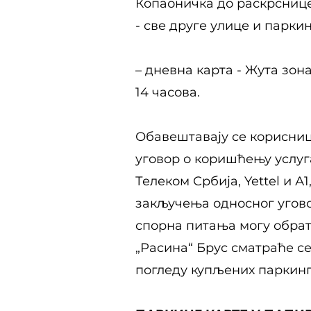
Копаоничка до раскрснице
- све друге улице и парки
– дневна карта - Жута зон
14 часова.
Обавештавају се корисниц
уговор о коришћењу услуг
Телеком Србија, Yettel и А
закључења односног уговор
спорна питања могу обрат
„Расина“ Брус сматраће с
погледу купљених паркинг