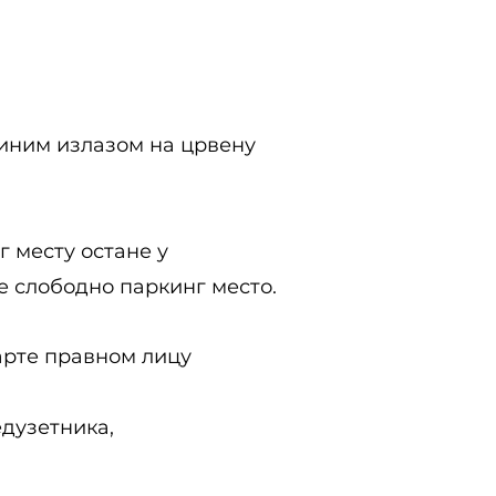
диним излазом на црвену
 месту остане у
е слободно паркинг место.
арте правном лицу
едузетника,