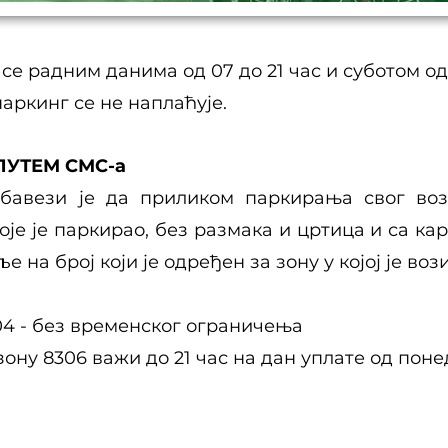
е радним данима од 07 до 21 час и суботом од
аркинг се не наплаћује.
УТЕМ СМС-а
бавези је да приликом паркирања свог вози
оје је паркирао, без размака и цртица и са кар
 на број који је одређен за зону у којој је во
8304 - без временског ограничења
зону 8306 важи до 21 час на дан уплате од поне