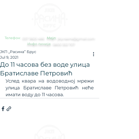
Телефон:
0
37 3825 486
Мејл:
jkp.rasina@gmail.com
Инфо линија:
0800 353 707
ЈКП „Расина” Брус
Jul 9, 2021
До 11 часова без воде улица
Братиславе Петровић
Услед квара на водоводној мрежи 
улица Братиславе Петровић неће 
имати воду до 11 часова.