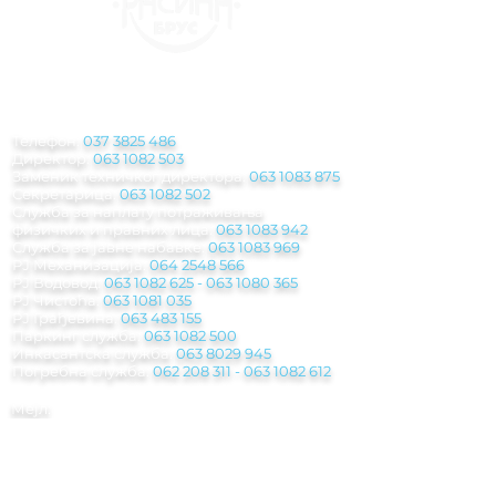
КОНТАКТ
ИНФОРМАЦИЈЕ
Телефон:
037 3825 486
Директор:
063 1082 503
Заменик техничког директора:
063 1083 875
Секретарица:
063 1082 502
Служба за наплату потраживања
физичких и правних лица:
063 1083 942
Служба за јавне набавке:
063 1083 969
РЈ Механизација:
064 2548 566
РЈ Водовод:
063 1082 625
-
063 1080 365
РЈ Чистоћа:
063 1081 035
РЈ Грађевина:
063 483 155
Паркинг служба
:
063 1082 500
Инкасантска служба:
063 8029 945
Погребна служба:
062 208 311 - 063 1082
612
Мејл:
jkp.rasina@gmail.com
Рачуноводствo:
racunovodstvo.jkprasina@
gmail.com
Правна служба: