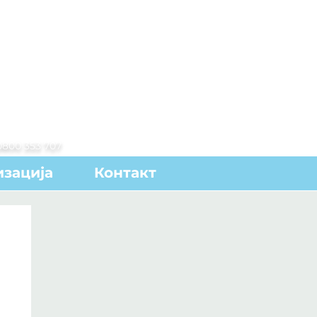
0800 353 707
зација
Контакт