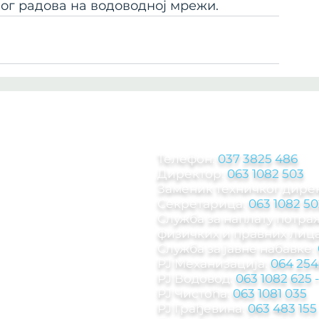
бог радова на водоводној мрежи.
КОНТАКТ ИНФОРМА
Телефон:
037 3825 486
Директор:
063 1082 503
Заменик техничког дире
Секретарица:
063 1082 50
Служба за наплату потр
физичких и правних лица
Служба за јавне набавке:
РЈ Механизација:
064 254
РЈ Водовод:
063 1082 625
РЈ Чистоћа:
063 1081 035
РЈ Грађевина:
063 483 155