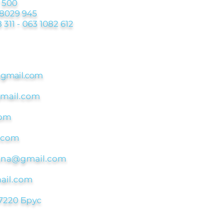
 500
 8029 945
 311 - 063 1082 612
@
gmail.com
gmail.com
com
.com
asina@gmail.com
ail.com
7220 Брус