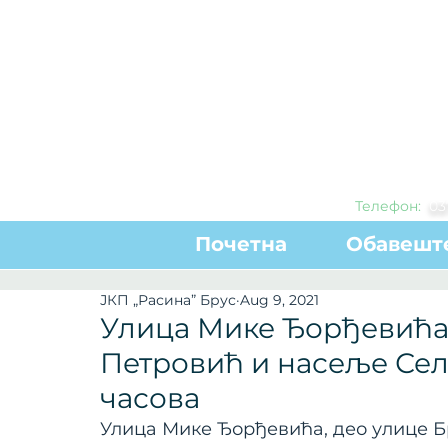
Телефон:
0
3
Почетна
Обавешт
ЈКП „Расина” Брус
Aug 9, 2021
Улица Мике Ђорђевића,
Петровић и насеље Сели
часова
Улица Мике Ђорђевића, део улице 