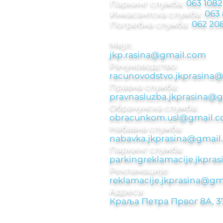
Паркинг служба
:
063 1082
Инкасантска служба:
063
Погребна служба:
062 208
Мејл:
jkp.rasina@gmail.com
Рачуноводствo:
racunovodstvo.jkprasina
Правна служба:
pravnasluzba.jkprasina@
Обрачунска служба:
obracunkom.usl@gmail.
Набавна служба:
nabavka.jkprasina@gmail
Паркинг служба:​
parkingreklamacije.jkpr
Рекламације:​
reklamacije.jkprasina@gm
Адреса:
Краља Петра Првог 8A, 3