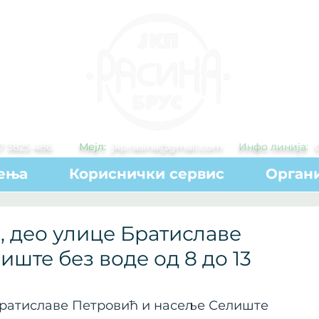
7 3825 486
Мејл:
jkp.rasina@gmail.com
Инфо линија:
ења
Кориснички сервис
Органи
 део улице Братиславе
ште без воде од 8 до 13
Братиславе Петровић и насеље Селиште 