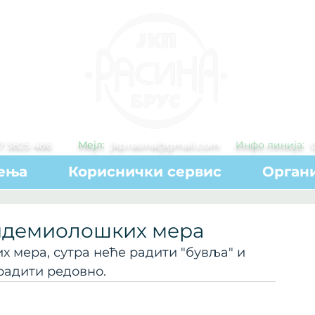
7 3825 486
Мејл:
jkp.rasina@gmail.com
Инфо линија:
ења
Кориснички сервис
Органи
пидемиолошких мера
 мера, сутра неће радити "бувља" и 
радити редовно. 