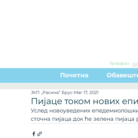
Телефон:
0
3
Почетна
Обавешт
ЈКП „Расина” Брус
Mar 17, 2021
Пијаце током нових е
Услед новоуведених епедемиолошких
сточна пијаца док ће зелена пијаца 