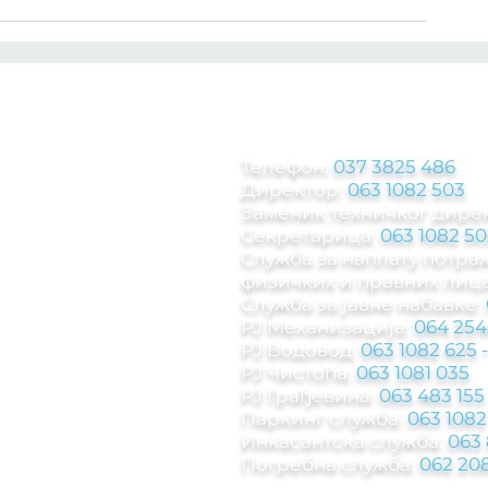
КОНТАКТ ИНФОРМА
Телефон:
037 3825 486
Директор:
063 1082 503
Заменик техничког дире
Секретарица:
063 1082 50
Служба за наплату потр
физичких и правних лица
Служба за јавне набавке:
РЈ Механизација:
064 254
РЈ Водовод:
063 1082 625
РЈ Чистоћа:
063 1081 035
РЈ Грађевина:
063 483 155
Паркинг служба
:
063 1082
Инкасантска служба:
063
Погребна служба:
062 208