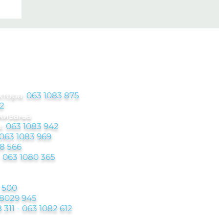
ЦИЈЕ
ктора:
063 1083 875
2
аживања
:
063 1083 942
063 1083 969
8 566
-
063 1080 365
 500
 8029 945
 311 - 063 1082 612