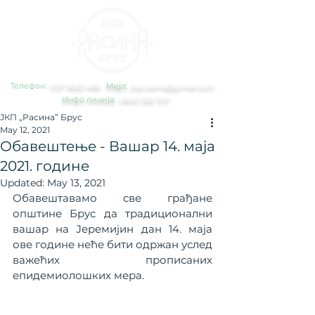
Телефон:
0
37 3825 486
Мејл:
jkp.rasina@gmail.com
Инфо линија:
0800 353 707
ЈКП „Расина” Брус
May 12, 2021
Обавештење - Вашар 14. маја
2021. године
Updated:
May 13, 2021
Обавештавамо све грађане 
општине Брус да традиционални 
вашар на Јеремијин дан 14. маја 
ове године неће бити одржан услед 
важећих прописаних 
епидемиолошких мера.