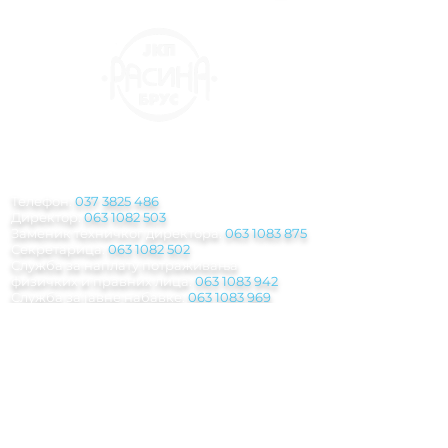
КОНТАКТ
ИНФОРМАЦИЈЕ
Телефон:
037 3825 486
Директор:
063 1082 503
Заменик техничког директора:
063 1083 875
Секретарица:
063 1082 502
Служба за наплату потраживања
физичких и правних лица:
063 1083 942
Служба за јавне набавке:
063 1083 969
РЈ Механизација:
064 2548 566
РЈ Водовод:
063 1082 625
-
063 1080 365
РЈ Чистоћа:
063 1081 035
РЈ Грађевина:
063 483 155
Паркинг служба
:
063 1082 500
Инкасантска служба:
063 8029 945
Погребна служба:
062 208 311 - 063 1082
612
Мејл: